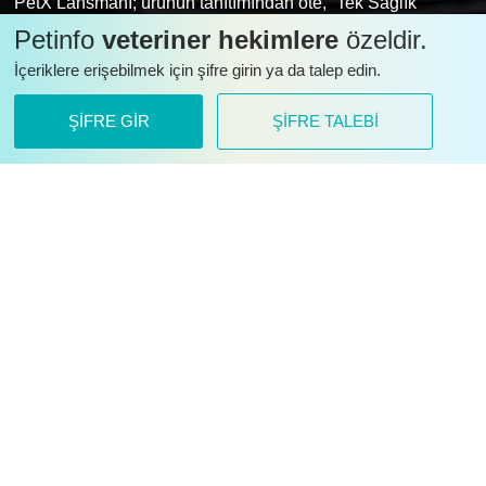
PetX Lansmanı; ürünün tanıtımından öte, “Tek Sağlık”
yaklaşımıyla şekillenen bilimsel ve bütüncül bir vizyonun
Petinfo
veteriner hekimlere
özeldir.
yansıması oldu. Güncel bilimsel veriler ve klinik pratiğe
İçeriklere erişebilmek için şifre girin ya da talep edin.
yönelik yaklaşımlar uzman konuşmacıların sunumlarıyla
değerlendirildi.
ŞİFRE GİR
ŞİFRE TALEBİ
TuVECCA ile kulak hastalıklarında yeni bir
dönem başlıyor!