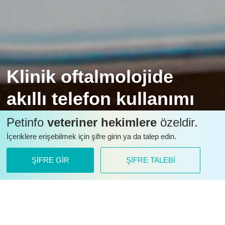
Klinik oftalmolojide
akıllı telefon kullanımı
Akıllı telefonların sunduğu teknolojiyi kullanarak klinisyen
Petinfo
veteriner hekimlere
özeldir.
veteriner hekimler, teşhis, konsültasyon ve hastalığın
İçeriklere erişebilmek için şifre girin ya da talep edin.
dokümantasyonu sırasında faydalanabilecekleri yüksek
çözünürlükte fotoğraf ve video çekebilirler.
ŞİFRE GİR
ŞİFRE TALEBİ