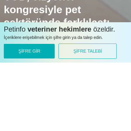
kongresiyle pet
sektöründe farklılaştı
Petinfo
veteriner hekimlere
özeldir.
Veteriner Ortopedi Derneğinin, I. Uluslararası Veteriner
İçeriklere erişebilmek için şifre girin ya da talep edin.
Ortopedi ve Travmatoloji Kongresi ile ortaya koyduğu
performans kusursuzdu.
ŞİFRE GİR
ŞİFRE TALEBİ
KEDVET’in hedefi daha sağlıklı kediler