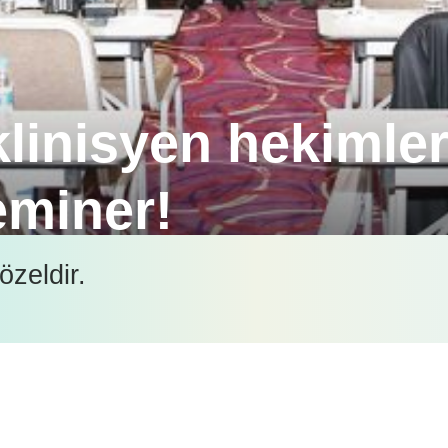
klinisyen hekimleri
seminer!
irdiği Güç Birliği Semineri’nin ikincisini düzenledi.
özeldir.
latma fırsatı yakaladı.
İçeriği görüntüleyebilmek için lütfen şifre girişi yapın.