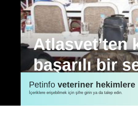
Atlasvet’ten 
başarılı bir 
Atlasvet, ilkini 2018 yılında gerçekleşt
Petinfo
veteriner hekimlere
firmalar da ürünlerini detaylı olarak an
İçeriklere erişebilmek için şifre girin ya da talep edin.