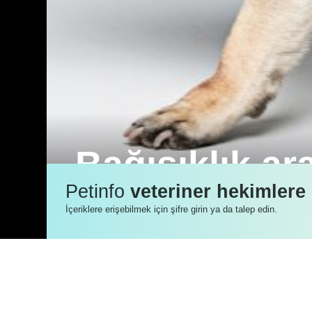
Bağışıklık ar
Petinfo
veteriner hekimlere
Bir zamanlar pug ve Yorkie ensefaliti o
İçeriklere erişebilmek için şifre girin ya da talep edin.