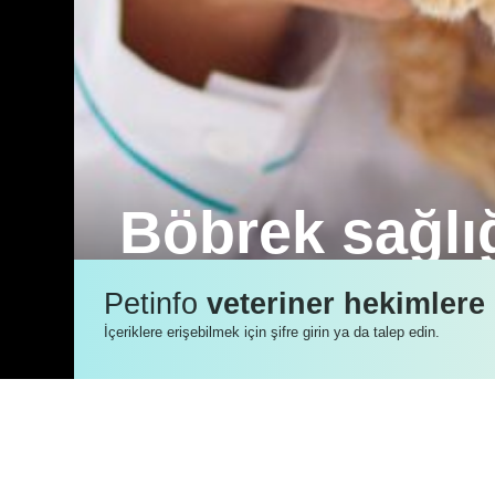
Böbrek sağlı
Boşaltım sisteminin en önemli organlar
Petinfo
veteriner hekimlere
organların da korunabilmesi açısından
İçeriklere erişebilmek için şifre girin ya da talep edin.