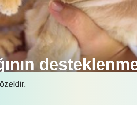
ğının desteklenme
ı olan böbreklerin sağlığı ve desteklenmesi, buna b
özeldir.
 oldukça önemlidir.
İçeriği görüntüleyebilmek için lütfen şifre girişi yapın.