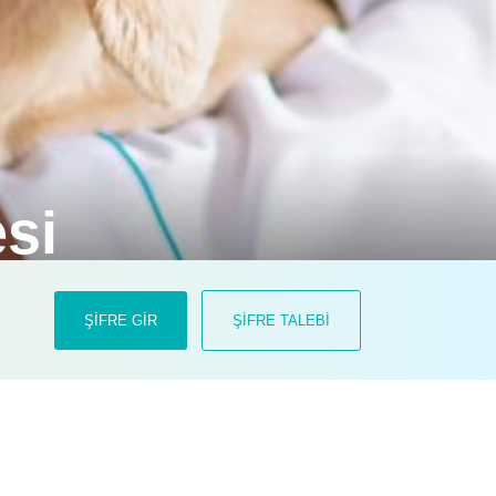
si
ağlı olarak etkilenebilecek diğer
ŞİFRE GİR
ŞİFRE TALEBİ