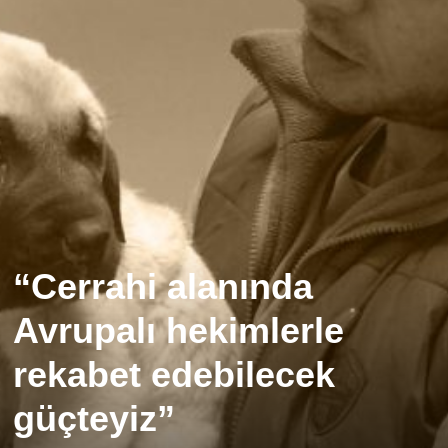
“Cerrahi alanında
Avrupalı hekimlerle
rekabet edebilecek
güçteyiz”