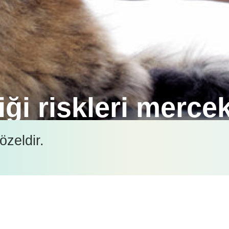
ği riskleri mercek
den bildirilen hasta güvenliği olaylarını inceleyen b
özeldir.
İçeriği görüntüleyebilmek için lütfen şifre girişi yapın.