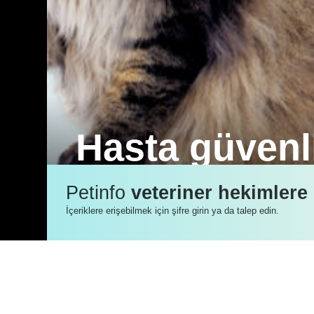
Hasta güvenli
ABD ve Avrupa’daki veteriner kliniklerin
Petinfo
veteriner hekimlere
alanlarını ortaya koydu.
İçeriklere erişebilmek için şifre girin ya da talep edin.