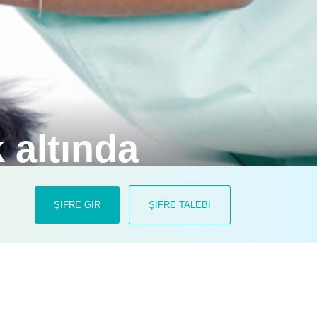
 altında
ir çalışma, veteriner hekimlikte risk
ŞİFRE GİR
ŞİFRE TALEBİ