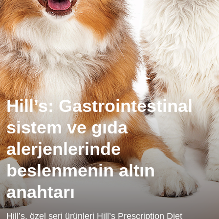
Hill’s: Gastrointestinal
sistem ve gıda
alerjenlerinde
beslenmenin altın
anahtarı
Hill’s, özel seri ürünleri Hill’s Prescription Diet