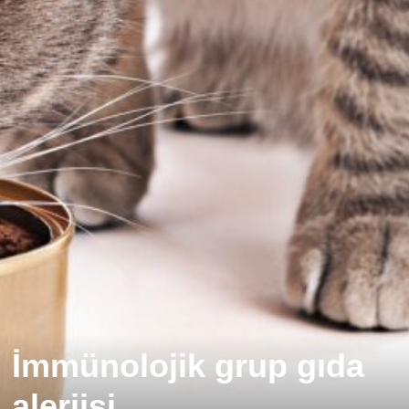
İmmünolojik grup gıda
alerjisi