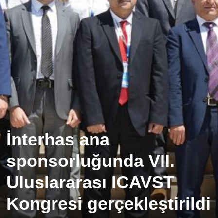
İnterhas ana
sponsorluğunda VII.
Uluslararası ICAVST
Kongresi gerçekleştirildi