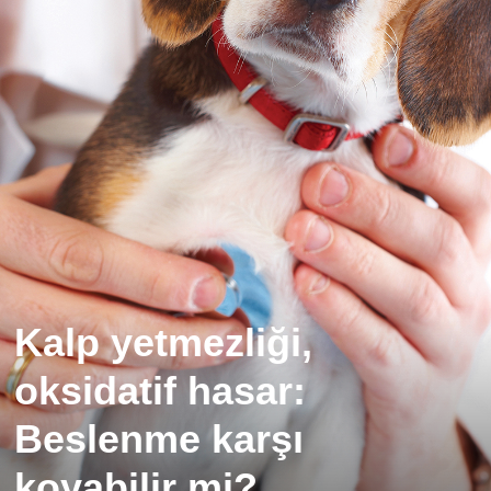
Kalp yetmezliği,
oksidatif hasar:
Beslenme karşı
koyabilir mi?