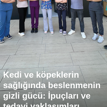
Kedi ve köpeklerin
sağlığında beslenmenin
gizli gücü: İpuçları ve
tedavi yaklaşımları