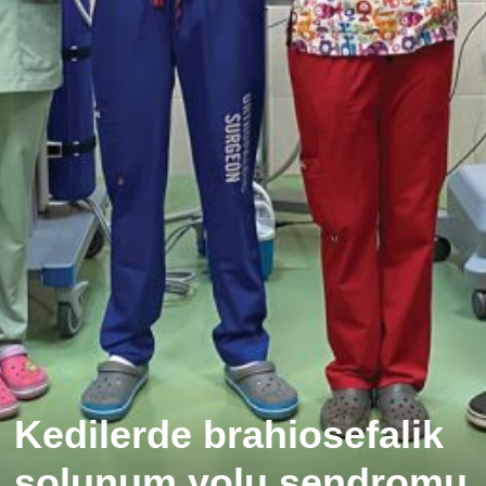
Kedilerde brahiosefalik
solunum yolu sendromu