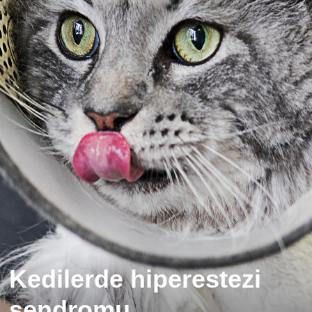
Kedilerde hiperestezi
sendromu