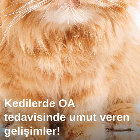
Kedilerde OA
tedavisinde umut veren
gelişimler!