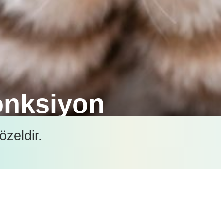
fonksiyon
ir hastalık olsa dahi bir takım yaşam tarzı değişiklik
özeldir.
ir nebze olsun sağlanabilir.
İçeriği görüntüleyebilmek için lütfen şifre girişi yapın.