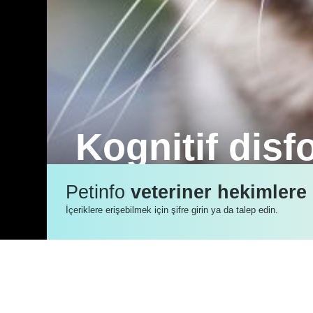
Kognitif dis
Kognitif disfonksiyon tedavi edilmeyen b
Petinfo
veteriner hekimlere
özel gıdalarla hastalığın yavaşlaması b
İçeriklere erişebilmek için şifre girin ya da talep edin.