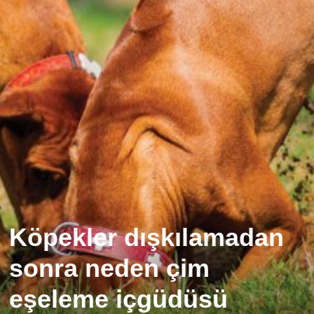
Köpekler dışkılamadan
sonra neden çim
eşeleme içgüdüsü