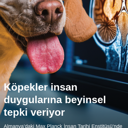
Köpekler insan
duygularına beyinsel
tepki veriyor
Almanya’daki Max Planck İnsan Tarihi Enstitüsü’nde