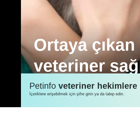
Ortaya çıkan 
veteriner sağ
IDEXX, evcil hayvanlarda kullanılmak 
Petinfo
veteriner hekimlere
başladı ve bugüne kadar, SARS-CoV-2 i
İçeriklere erişebilmek için şifre girin ya da talep edin.