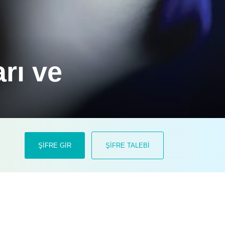
rı ve
9) RealPCR Testi* ile takiplere
ŞİFRE GİR
ŞİFRE TALEBİ