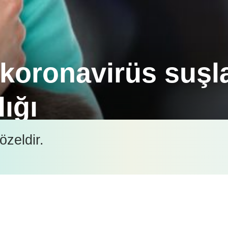
koronavirüs suşla
lığı
üzere özel olarak geliştirdiği SARS-CoV-2 (COVID-1
özeldir.
çin test edilen tüm örnekler negatif!
İçeriği görüntüleyebilmek için lütfen şifre girişi yapın.