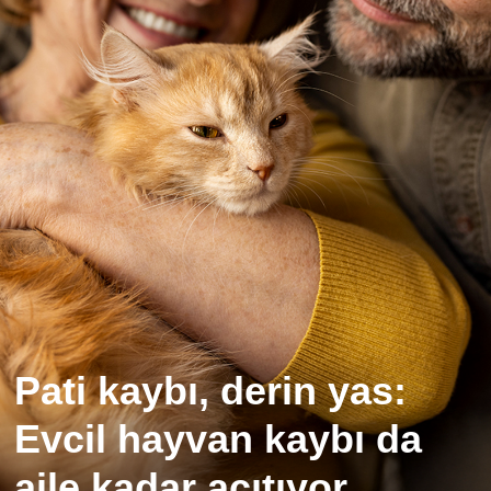
Pati kaybı, derin yas:
Evcil hayvan kaybı da
aile kadar acıtıyor