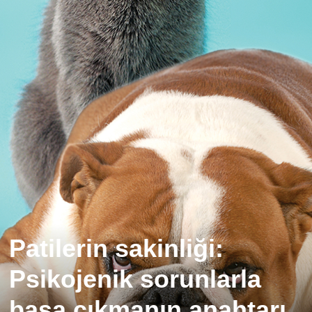
Patilerin sakinliği:
Psikojenik sorunlarla
başa çıkmanın anahtarı