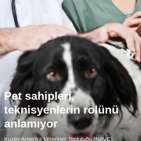
Pet sahipleri,
teknisyenlerin rolünü
anlamıyor
Kuzey Amerika Veteriner Topluluğu (NAVC)