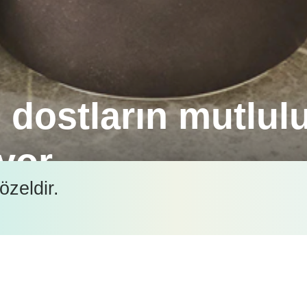
l dostların mutlul
ıyor
özeldir.
r zaman tam ve dengelidir.
İçeriği görüntüleyebilmek için lütfen şifre girişi yapın.