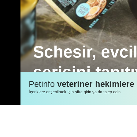
Schesir, evci
serisini tanıt
Petinfo
veteriner hekimlere
Schesir After Dark ile günlük öğün he
İçeriklere erişebilmek için şifre girin ya da talep edin.