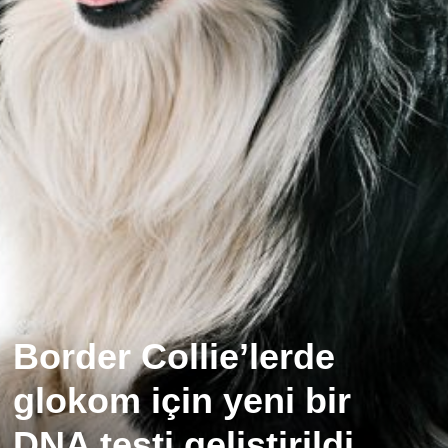
Border Collie’lerde
glokom için yeni bir
DNA testi geliştirildi