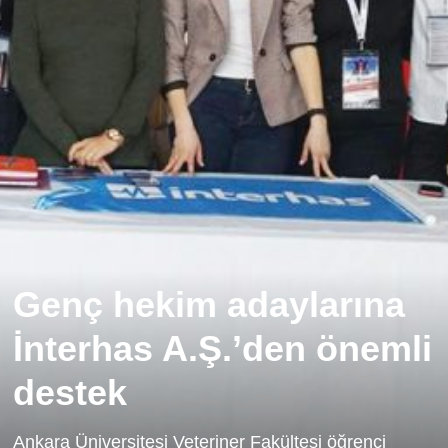
Genç hekim adaylarına
İnterhas A.Ş.’den önemli
destek
Ankara Üniversitesi Veteriner Fakültesi öğrenci