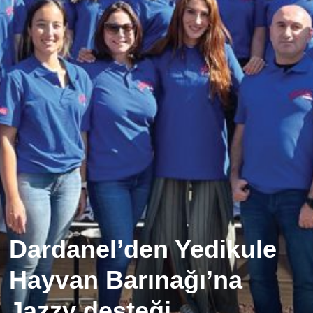
Dardanel’den Yedikule
Hayvan Barınağı’na
Jazzy desteği