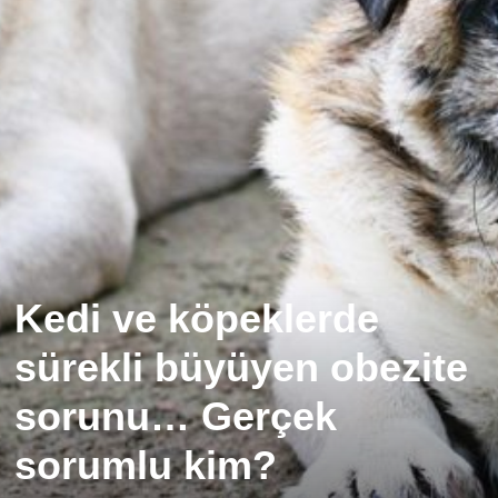
Kedi ve köpeklerde
sürekli büyüyen obezite
sorunu… Gerçek
sorumlu kim?