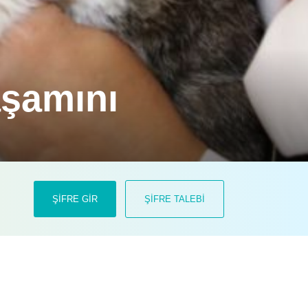
aşamını
bu yıl hayvan sahiplerine bir soruyla
ŞİFRE GİR
ŞİFRE TALEBİ