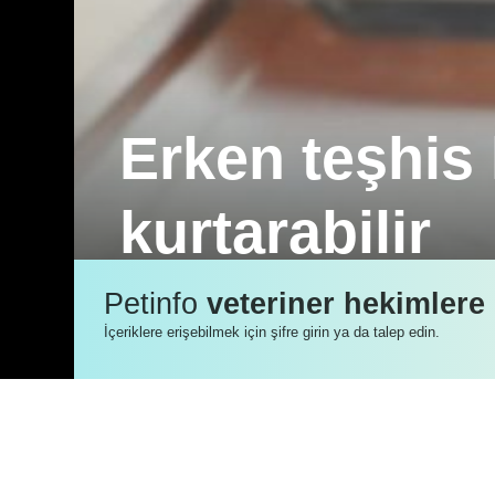
Erken teşhis
kurtarabilir
Royal Canin Türkiye, “Kedinizi Veterin
Petinfo
veteriner hekimlere
ulaşıyor: “Onu tam olarak anladığınız
İçeriklere erişebilmek için şifre girin ya da talep edin.