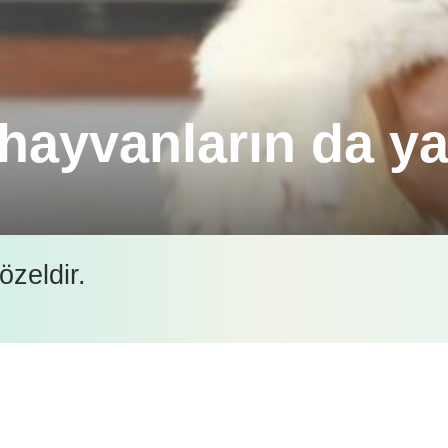
 hayvanların da y
er Hekimine Götürün” sosyal farkındalık projesinde 
özeldir.
a emin misiniz?”
İçeriği görüntüleyebilmek için lütfen şifre girişi yapın.