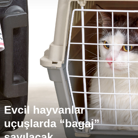
Evcil hayvanlar
uçuşlarda “bagaj”
sayılacak