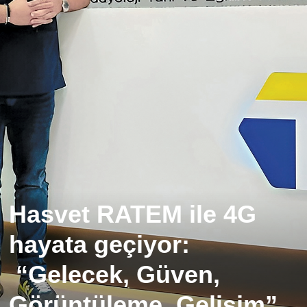
Hasvet RATEM ile 4G
hayata geçiyor:
“Gelecek, Güven,
Görüntüleme, Gelişim”