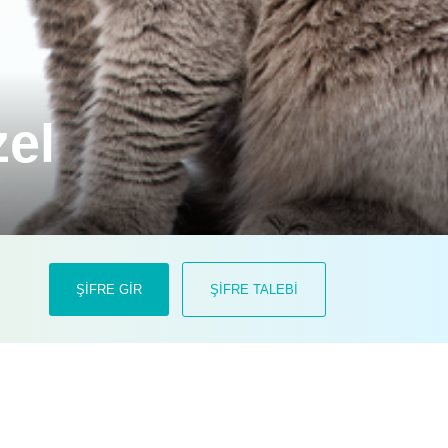
zel
nique mamaların sağlıklı ve kaliteli
ŞİFRE GİR
ŞİFRE TALEBİ