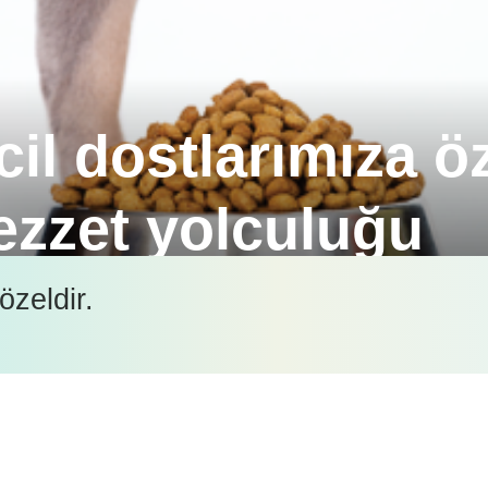
cil dostlarımıza ö
ezzet yolculuğu
linik veteriner hekimlerimizle bir araya gelerek, U
özeldir.
İçeriği görüntüleyebilmek için lütfen şifre girişi yapın.