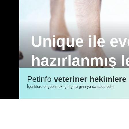
Unique ile ev
hazırlanmış l
Bu ay, Antalya bölgesinde görev yapan k
Petinfo
veteriner hekimlere
içeriğini ele alıyoruz.
İçeriklere erişebilmek için şifre girin ya da talep edin.