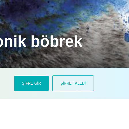
onik böbrek
önetimini ele aldığımız projemiz için
ŞİFRE GİR
ŞİFRE TALEBİ