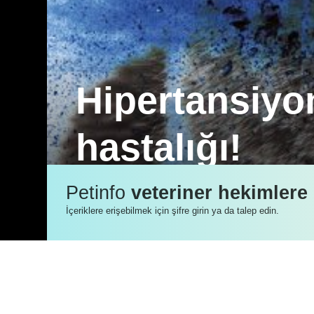
Hipertansiyo
hastalığı!
Boehringer Ingelheim ile bir arada yür
Petinfo
veteriner hekimlere
bu ay Mersin, Adana ve Gaziantep’teyi
İçeriklere erişebilmek için şifre girin ya da talep edin.