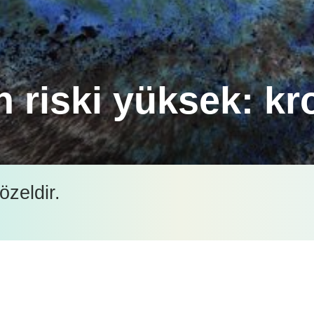
n riski yüksek: kr
üttüğümüz ve kedilerde kronik böbrek hastalığının y
özeldir.
z.
İçeriği görüntüleyebilmek için lütfen şifre girişi yapın.