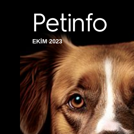
EKİM 2023