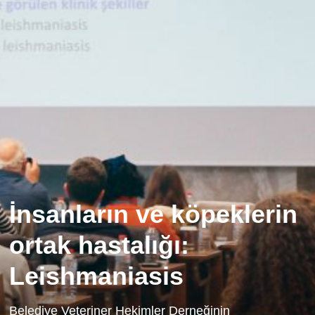
İnsanların ve köpeklerin
ortak hastalığı:
Leishmaniasis
Belediye Veteriner Hekimler Derneğinin