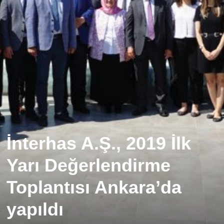
İnterhas A.Ş., 2019 İlk
Yarı Değerlendirme
Toplantısı Ankara’da
yapıldı