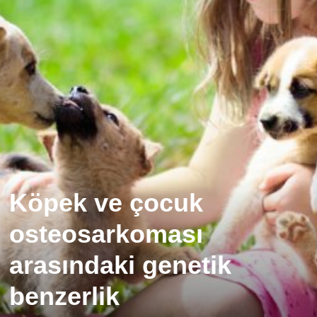
Köpek ve çocuk
osteosarkoması
arasındaki genetik
benzerlik