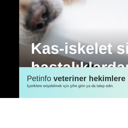
Kas-iskelet s
hastalıklard
Petinfo
veteriner hekimlere
Yürüyüş değişiklikleri ile gelen köpekle
İçeriklere erişebilmek için şifre girin ya da talep edin.