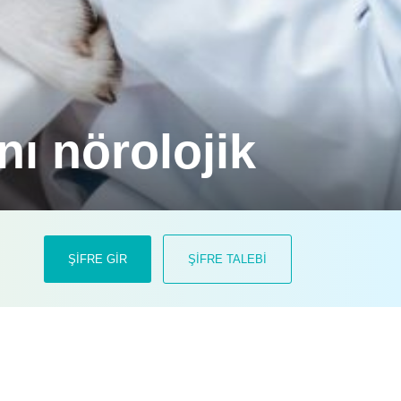
nı nörolojik
ar arasındaki farkı nasıl ayırt ederiz?
ŞİFRE GİR
ŞİFRE TALEBİ