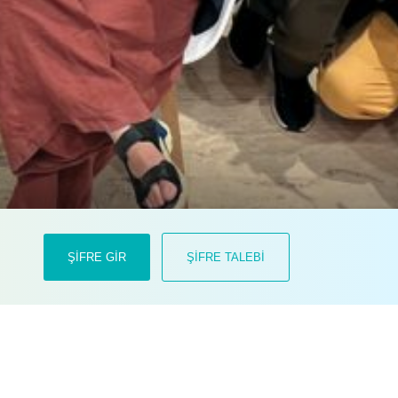
teriner birliklerinden biri olan
ŞİFRE GİR
ŞİFRE TALEBİ