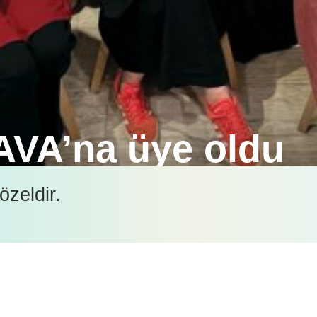
AVA’na üye oldu
LİVET), Avrupa’da 39 ülkeyi temsil eden en köklü ve
özeldir.
ri Birliği (FECAVA)’na tam üye oldu.
İçeriği görüntüleyebilmek için lütfen şifre girişi yapın.