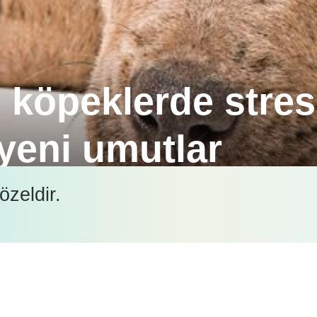
e köpeklerde stres
yeni umutlar
i öncesinde kazozepin kullanımını değerlendiren bir 
özeldir.
İçeriği görüntüleyebilmek için lütfen şifre girişi yapın.