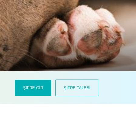
araştırma, bu tedavinin stres
ŞİFRE GİR
ŞİFRE TALEBİ