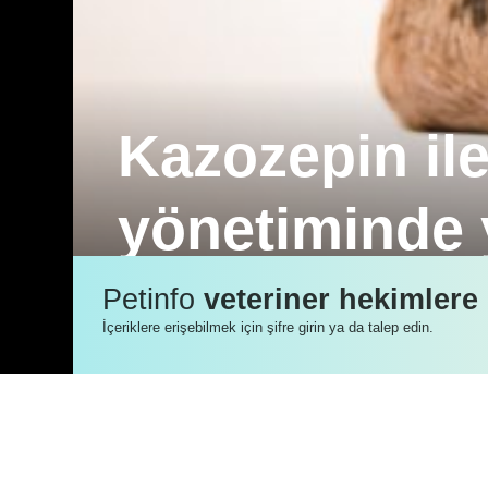
Kazozepin il
yönetiminde 
Köpeklerin veteriner kliniği ziyaretler
Petinfo
veteriner hekimlere
azaltmada etkili olabileceğini gösterdi.
İçeriklere erişebilmek için şifre girin ya da talep edin.