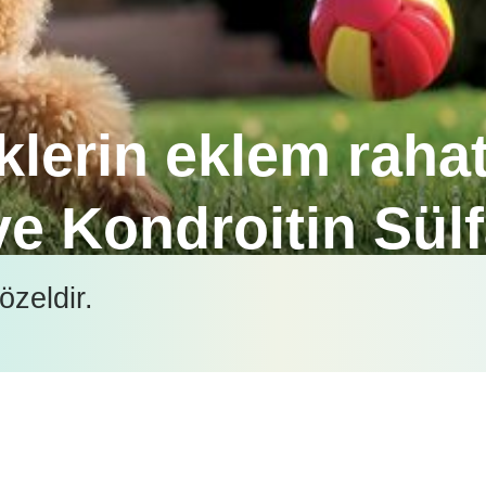
lerin eklem rahat
e Kondroitin Sülf
e Kondroitin Sülfat içeren özel formülleriyle, ekle
özeldir.
İçeriği görüntüleyebilmek için lütfen şifre girişi yapın.