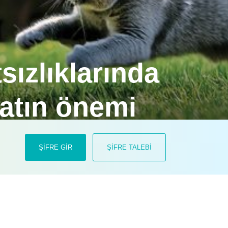
sızlıklarında
atın önemi
m sorunlarının yönetimine katkı
ŞİFRE GİR
ŞİFRE TALEBİ