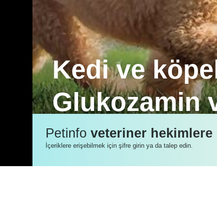
Kedi ve köpek
Glukozamin v
Reflex Plus ırk mamaları, Glukozamin v
Petinfo
veteriner hekimlere
sağlamayı amaçlar.
İçeriklere erişebilmek için şifre girin ya da talep edin.