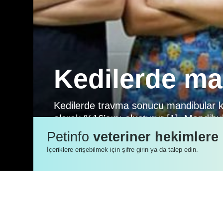
Kedilerde man
Kedilerde travma sonucu mandibular kırı
olarak %16’sını oluşturur [1]. Mandibula
mandibula kırıkları, ramus mandibula kı
Petinfo
veteriner hekimlere
kazaları, kavgalar ve yüksekten düşme
İçeriklere erişebilmek için şifre girin ya da talep edin.