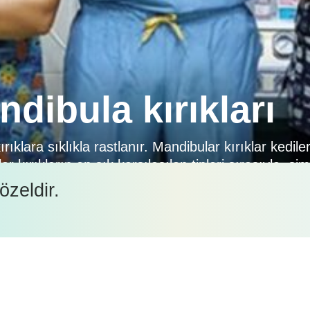
dibula kırıkları
klara sıklıkla rastlanır. Mandibular kırıklar kedile
r kırıkların en sık karşılaşılan tipleri sırasıyla, s
rıkları, kondül ve koronoid prosess kırıklarıdır. Man
özeldir.
 sonucu meydana gelir [2, 3]. Patolojik çene […]
İçeriği görüntüleyebilmek için lütfen şifre girişi yapın.