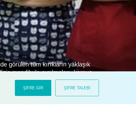
rde görülen tüm kırıkların yaklaşık
imfizis mandibula ayrılmaları, korpus
dibula kırıkları çoğunlukla trafik
ŞİFRE GİR
ŞİFRE TALEBİ