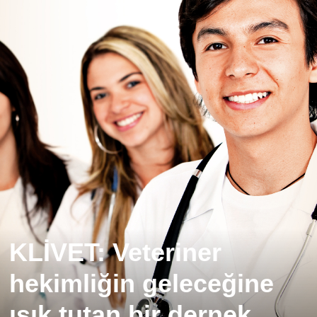
KLİVET: Veteriner
hekimliğin geleceğine
ışık tutan bir dernek