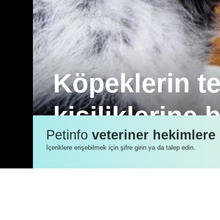
Köpeklerin te
kişiliklerine 
Petinfo
veteriner hekimlere
ABD’de bir araştırma, köpeklerin televi
İçeriklere erişebilmek için şifre girin ya da talep edin.