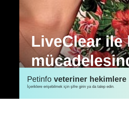
LiveClear ile 
mücadelesind
Veteriner Hekim Hatice Küc ile Nestlé P
Petinfo
veteriner hekimlere
LiveClear’ı konuşuyoruz.
İçeriklere erişebilmek için şifre girin ya da talep edin.