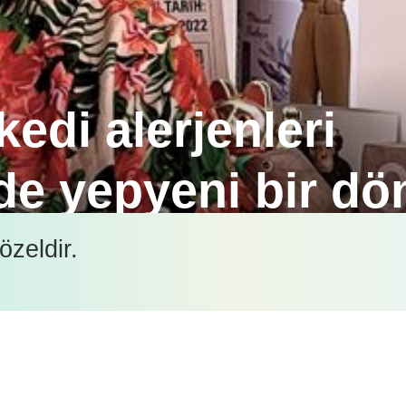
kedi alerjenleri
e yepyeni bir dö
urina PetCare tarafından kedi alerjenleri hassasiyeti
özeldir.
İçeriği görüntüleyebilmek için lütfen şifre girişi yapın.