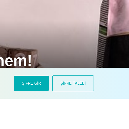
nem!
 için geliştirilen Pro Plan
ŞİFRE GİR
ŞİFRE TALEBİ