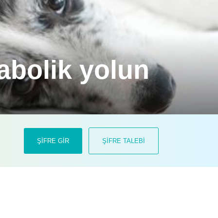
abolik yolun
n oluşan karmaşık bir ekosistemi
ŞİFRE GİR
ŞİFRE TALEBİ