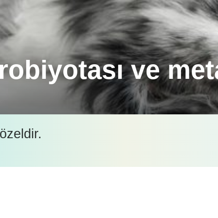
robiyotası ve met
eri, virüs, mantar ve diğer mikroskobik varlıklarda
özeldir.
İçeriği görüntüleyebilmek için lütfen şifre girişi yapın.