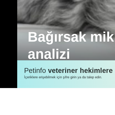
Bağırsak mik
analizi
İnsanlar gibi kedi ve köpekler de, bakt
Petinfo
veteriner hekimlere
barındırır.
İçeriklere erişebilmek için şifre girin ya da talep edin.