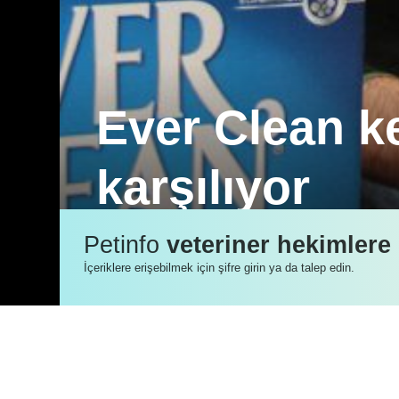
Ever Clean ke
karşılıyor
Kuzey Pet Pazarlama Müdürü Özgür Çeleb
Petinfo
veteriner hekimlere
da istediğimiz gibi gideriyorlar.” diyor.
İçeriklere erişebilmek için şifre girin ya da talep edin.