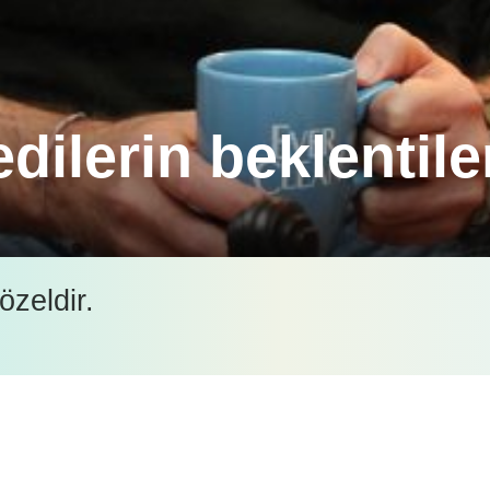
dilerin beklentile
i, “Kedilerimize istedikleri ve aradıkları şeyi verd
özeldir.
İçeriği görüntüleyebilmek için lütfen şifre girişi yapın.