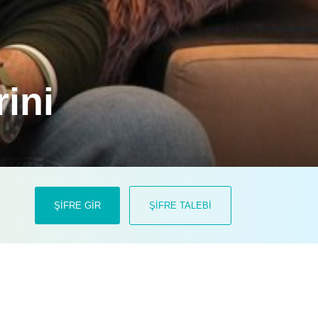
rini
iğimizde, tuvalet ihtiyaçlarını tam
ŞİFRE GİR
ŞİFRE TALEBİ