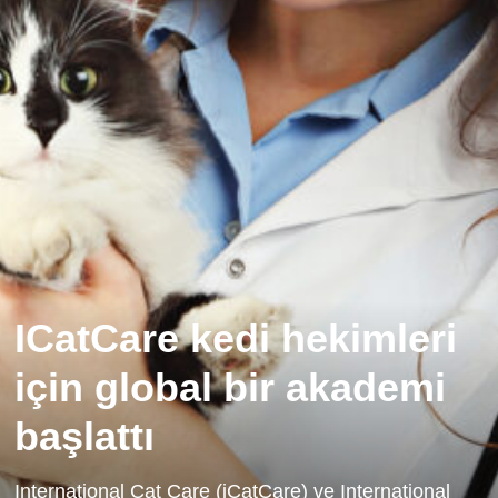
ICatCare kedi hekimleri
için global bir akademi
başlattı
International Cat Care (iCatCare) ve International