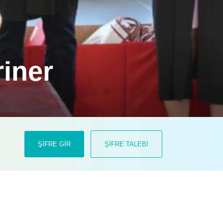
riner
!
kara Üniversitesi Veteriner Fakültesi
ŞİFRE GİR
ŞİFRE TALEBİ