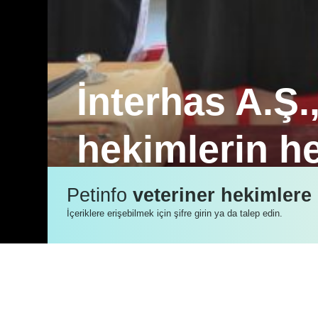
İnterhas A.Ş.
hekimlerin h
Genç veteriner hekimleri, öğrencilik d
Petinfo
veteriner hekimlere
Mezuniyet ve Meslek Yemin Töreni’ni
İçeriklere erişebilmek için şifre girin ya da talep edin.