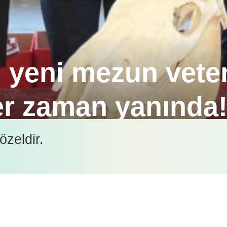
, yeni mezun vete
er zaman yanında
önemlerinden itibaren destekleyen İnterhas A.Ş., An
özeldir.
n onur konuğuydu.
İçeriği görüntüleyebilmek için lütfen şifre girişi yapın.