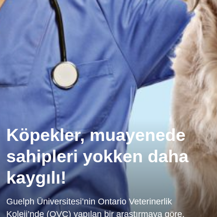
Köpekler, muayenede
sahipleri yokken daha
kaygılı!
Guelph Üniversitesi’nin Ontario Veterinerlik
Koleji’nde (OVC) yapılan bir araştırmaya göre,